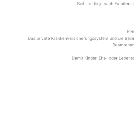
Beihilfe die je nach Familien
Kei
Das private Krankenversicherungssystem und die Beihi
Beamtenanw
Damit Kinder, Ehe- oder Lebensp