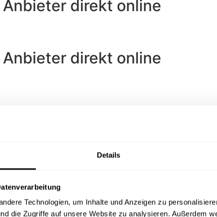
 Anbieter direkt online
 Anbieter direkt online
r Beamte
Details
rivaten Krankenversicherung für Beamte ...
Datenverarbeitung
dere Technologien, um Inhalte und Anzeigen zu personalisieren
nd die Zugriffe auf unsere Website zu analysieren. Außerdem we