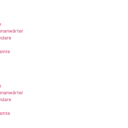
e
enanwärter
ndare
eamte
e
enanwärter
ndare
eamte