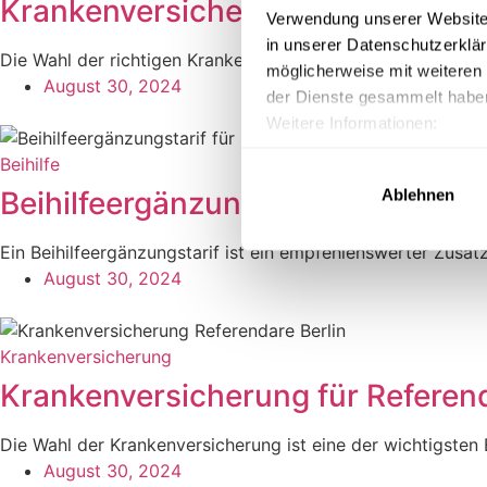
Krankenversicherung für Referen
Verwendung unserer Website 
in unserer Datenschutzerklä
Die Wahl der richtigen Krankenversicherung ist ein wesentlic
möglicherweise mit weiteren
August 30, 2024
der Dienste gesammelt habe
Weitere Informationen:
Impressum
|
Datenschutz
|
Beihilfe
Beihilfeergänzungstarif für Beamt
Ablehnen
Ein Beihilfeergänzungstarif ist ein empfehlenswerter Zusatz
August 30, 2024
Krankenversicherung
Krankenversicherung für Referend
Die Wahl der Krankenversicherung ist eine der wichtigsten 
August 30, 2024