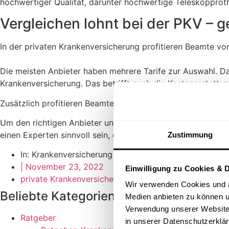
hochwertiger Qualität, darunter hochwertige Teleskopproth
Vergleichen lohnt bei der PKV – g
In der privaten Krankenversicherung profitieren Beamte von
Die meisten Anbieter haben mehrere Tarife zur Auswahl. Das
Krankenversicherung. Das betrifft auch die Kostenerstattun
Zusätzlich profitieren Beamte in der privaten Krankenversic
Um den richtigen Anbieter und den passenden Tarif in der 
einen Experten sinnvoll sein, damit Beamte für die private
Zustimmung
In:
Krankenversicherung
|
November 23, 2022
Einwilligung zu Cookies & 
private Krankenversicherung
Wir verwenden Cookies und an
Beliebte Kategorien
Medien anbieten zu können u
Verwendung unserer Website 
Ratgeber
in unserer Datenschutzerklä