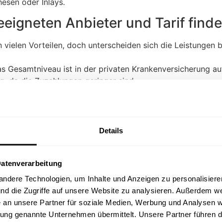
esen oder Inlays.
eeigneten Anbieter und Tarif find
 vielen Vorteilen, doch unterscheiden sich die Leistungen 
 Gesamtniveau ist in der privaten Krankenversicherung auf 
g, da die Zuzahlungen geringer sind.
herung von der gesetzlichen Beihilfe des Dienstherrn, die ei
privaten Krankenversicherung zu finden, sollten Beamte de
 Krankenversicherung den geeigneten Tarif zu wählen.
Details
Datenverarbeitung
dere Technologien, um Inhalte und Anzeigen zu personalisieren
nd die Zugriffe auf unsere Website zu analysieren. Außerdem we
an unsere Partner für soziale Medien, Werbung und Analysen 
rung genannte Unternehmen übermittelt. Unsere Partner führen d