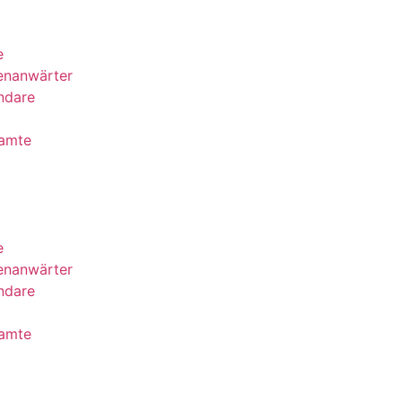
e
enanwärter
ndare
eamte
e
enanwärter
ndare
eamte