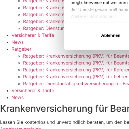
Ratgeber: Krankenversicherung (PKV) für Beamt
möglicherweise mit weiteren
Ratgeber: Krankenversicherung (PKV) für Beamt
der Dienste gesammelt habe
Ratgeber: Krankenversicherung (PKV) für Refere
Weitere Informationen:
Ratgeber: Krankenversicherung (PKV) für Lehrer
Impressum
|
Datenschutz
|
Ratgeber: Dienstunfähigkeitsversicherung für B
Versicherer & Tarife
Ablehnen
News
Ratgeber
Ratgeber: Krankenversicherung (PKV) für Beamt
Ratgeber: Krankenversicherung (PKV) für Beamt
Ratgeber: Krankenversicherung (PKV) für Refere
Ratgeber: Krankenversicherung (PKV) für Lehrer
Ratgeber: Dienstunfähigkeitsversicherung für B
Versicherer & Tarife
News
Krankenversicherung für Bea
Lassen Sie kostenlos und unverbindlich beraten, um den bes