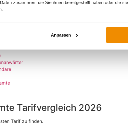
e
 Daten zusammen, die Sie ihnen bereitgestellt haben oder die s
enanwärter
n.
ndare
Wie Google personenbezogene Daten verwendet
eamte
Anpassen
e
enanwärter
ndare
eamte
mte Tarifvergleich 2026
ten Tarif zu finden.