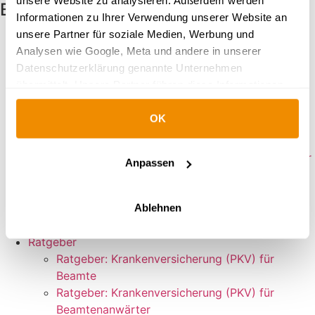
unsere Website zu analysieren. Außerdem werden
Beliebte Kategorien
Informationen zu Ihrer Verwendung unserer Website an
unsere Partner für soziale Medien, Werbung und
Ratgeber
Analysen wie Google, Meta und andere in unserer
Ratgeber: Krankenversicherung (PKV) für
Datenschutzerklärung genannte Unternehmen
Beamte
übermittelt. Unsere Partner führen diese Informationen
Ratgeber: Krankenversicherung (PKV) für
möglicherweise mit weiteren Daten zusammen, die Sie
Beamtenanwärter
OK
ihnen bereitgestellt haben oder die sie im Rahmen Ihrer
Ratgeber: Krankenversicherung (PKV) für
Nutzung der Dienste gesammelt haben.
Referendare
Weitere Informationen:
Ratgeber: Krankenversicherung (PKV) für Lehrer
Anpassen
Impressum
|
Datenschutz
|
Wie Google
Ratgeber: Dienstunfähigkeitsversicherung für
personenbezogene Daten verwendet
Beamte
Versicherer & Tarife
Ablehnen
News
Ratgeber
Ratgeber: Krankenversicherung (PKV) für
Beamte
Ratgeber: Krankenversicherung (PKV) für
Beamtenanwärter