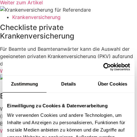
Weiter zum Artikel
Krankenversicherung
Checkliste private
Krankenversicherung
Für Beamte und Beamtenanwärter kann die Auswahl der
geeigneten privaten Krankenversicherung (PKV) aufgrund
der Vielzahl an angebotenen Tarifen zu einer ...
Weiter zum Artikel
Zustimmung
Details
Über Cookies
Krankenversicherung
Beamtenkrankenversicherung
Einwilligung zu Cookies & Datenverarbeitung
Wenn Sie als Beamter eine private Krankenversicherung
Wir verwenden Cookies und andere Technologien, um
(PKV) in Betracht ziehen, ist es von entscheidender
Inhalte und Anzeigen zu personalisieren, Funktionen für
Bedeutung, die Versicherung auszuwählen...
soziale Medien anbieten zu können und die Zugriffe auf
Weiter zum Artikel