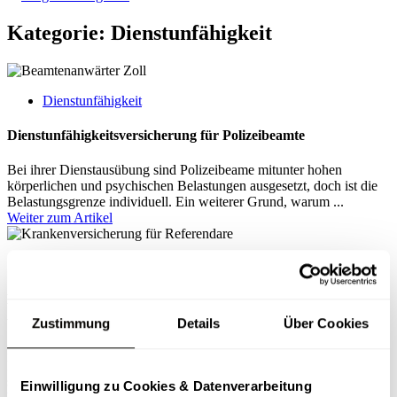
Kategorie: Dienstunfähigkeit
Dienstunfähigkeit
Dienstunfähigkeitsversicherung für Polizeibeamte
Bei ihrer Dienstausübung sind Polizeibeame mitunter hohen
körperlichen und psychischen Belastungen ausgesetzt, doch ist die
Belastungsgrenze individuell. Ein weiterer Grund, warum ...
Weiter zum Artikel
Dienstunfähigkeit
Dienstunfähigkeit Versicherung für Beamte – wichtige private
Absicherung
Zustimmung
Details
Über Cookies
Beamte genießen zwar viele Vorteile, da sie ein gutes und sicheres
Einkommen erzielen und später eine Pension erhalten, doch sollten
sie auf eine private Vorsorge nicht verzichten.
Einwilligung zu Cookies & Datenverarbeitung