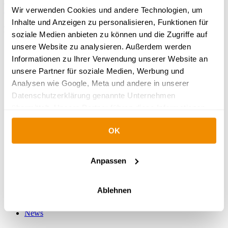
Weiter zum Artikel
Seite
1
Seite
2
Wir verwenden Cookies und andere Technologien, um
Inhalte und Anzeigen zu personalisieren, Funktionen für
Beliebte Kategorien
soziale Medien anbieten zu können und die Zugriffe auf
unsere Website zu analysieren. Außerdem werden
Ratgeber
Ratgeber: Krankenversicherung (PKV) für Beamte
Informationen zu Ihrer Verwendung unserer Website an
Ratgeber: Krankenversicherung (PKV) für
unsere Partner für soziale Medien, Werbung und
Beamtenanwärter
Analysen wie Google, Meta und andere in unserer
Ratgeber: Krankenversicherung (PKV) für Referendare
Ratgeber: Krankenversicherung (PKV) für Lehrer
Datenschutzerklärung genannte Unternehmen
Ratgeber: Dienstunfähigkeitsversicherung für Beamte
übermittelt. Unsere Partner führen diese Informationen
Versicherer & Tarife
möglicherweise mit weiteren Daten zusammen, die Sie
News
OK
ihnen bereitgestellt haben oder die sie im Rahmen Ihrer
Ratgeber
Nutzung der Dienste gesammelt haben.
Ratgeber: Krankenversicherung (PKV) für Beamte
Weitere Informationen:
Ratgeber: Krankenversicherung (PKV) für
Anpassen
Beamtenanwärter
Impressum
|
Datenschutz
|
Wie Google
Ratgeber: Krankenversicherung (PKV) für Referendare
personenbezogene Daten verwendet
Ratgeber: Krankenversicherung (PKV) für Lehrer
Ablehnen
Ratgeber: Dienstunfähigkeitsversicherung für Beamte
Versicherer & Tarife
News