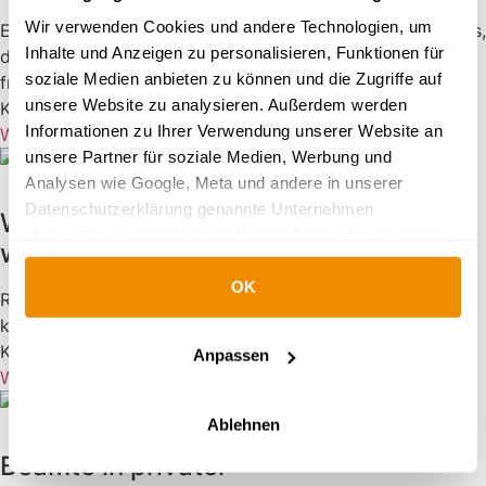
Wir verwenden Cookies und andere Technologien, um
Eine private Krankenversicherung ist für Beamte kein Muss,
Inhalte und Anzeigen zu personalisieren, Funktionen für
doch bietet sie deutliche Vorteile gegenüber der
soziale Medien anbieten zu können und die Zugriffe auf
freiwilligen Mitgliedschaft in einer gesetzlichen
unsere Website zu analysieren. Außerdem werden
Krankenkasse.
Informationen zu Ihrer Verwendung unserer Website an
Weiter zum Artikel
unsere Partner für soziale Medien, Werbung und
Analysen wie Google, Meta und andere in unserer
Krankenversicherung
Datenschutzerklärung genannte Unternehmen
Warum die PKV für Referendare
übermittelt. Unsere Partner führen diese Informationen
wichtig ist
möglicherweise mit weiteren Daten zusammen, die Sie
OK
ihnen bereitgestellt haben oder die sie im Rahmen Ihrer
Referendare warten auf ihre Verbeamtung, beispielsweise
Nutzung der Dienste gesammelt haben.
künftige Lehrer. Beamte sind meistens in der privaten
Weitere Informationen:
Krankenversicherung (PKV) versichert und erhalten
Anpassen
Impressum
|
Datenschutz
|
Wie Google
Weiter zum Artikel
personenbezogene Daten verwendet
Ablehnen
Krankenversicherung
Beamte in privater